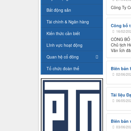
Công Ty C
Bất động sản
Tài chính & Ngân hàng
Công bố t
16/02/20
Kiến thức cần biết
CÔNG BỐ
Chủ tịch H
Lĩnh vực hoạt động
Văn Ích đã
Quan hệ cổ đông
Tổ chức đoàn thể
Biên bản 
02/06/20
Tài liệu 
06/05/20
Biên bản 
03/06/20