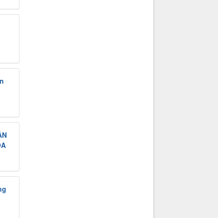
n
ẦN
ÒA
ng