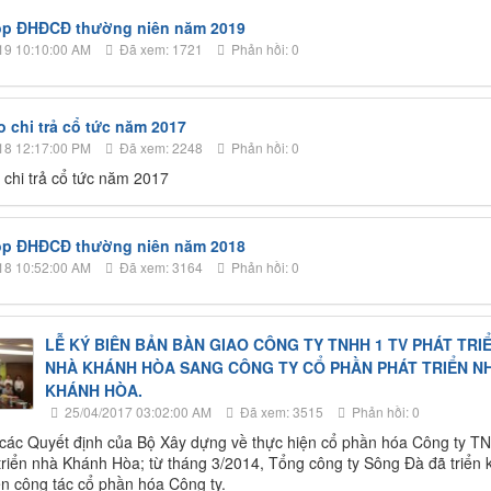
họp ĐHĐCĐ thường niên năm 2019
19 10:10:00 AM
Đã xem: 1721
Phản hồi: 0
 chi trả cổ tức năm 2017
18 12:17:00 PM
Đã xem: 2248
Phản hồi: 0
chi trả cổ tức năm 2017
họp ĐHĐCĐ thường niên năm 2018
18 10:52:00 AM
Đã xem: 3164
Phản hồi: 0
LỄ KÝ BIÊN BẢN BÀN GIAO CÔNG TY TNHH 1 TV PHÁT TRI
NHÀ KHÁNH HÒA SANG CÔNG TY CỔ PHẦN PHÁT TRIỂN N
KHÁNH HÒA.
25/04/2017 03:02:00 AM
Đã xem: 3515
Phản hồi: 0
các Quyết định của Bộ Xây dựng về thực hiện cổ phần hóa Công ty T
triển nhà Khánh Hòa; từ tháng 3/2014, Tổng công ty Sông Đà đã triển 
ện công tác cổ phần hóa Công ty.