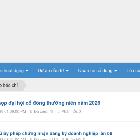
m
ực hoạt động
Dự án đầu tư
Quan hệ cổ đông
Tổ ch
o báo chí
 họp đại hội cổ đông thường niên năm 2026
26 01:09:00 PM
Đã xem: 79
Phản hồi: 0
Giấy phép chứng nhận đăng ký doanh nghiệp lần 06
23 08:31:00 AM
Đã xem: 1110
Phản hồi: 0