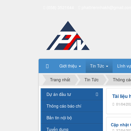
(058) 3521644
phattriennhakh@gmail.co
Giới thiệu
Tin Tức
Lĩnh v
Trang nhất
Tin Tức
Thông cá
Dự án đầu tư
Tài liệu
01/04/20
Thông cáo báo chí
Bản tin nội bộ
Cập nhật 
Tuyển dụng
27/04/20