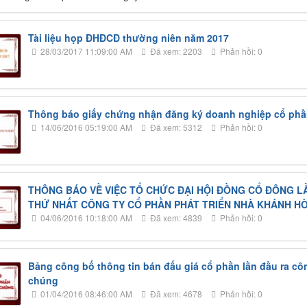
Tài liệu họp ĐHĐCĐ thường niên năm 2017
28/03/2017 11:09:00 AM
Đã xem: 2203
Phản hồi: 0
Thông báo giấy chứng nhận đăng ký doanh nghiệp cổ phầ
14/06/2016 05:19:00 AM
Đã xem: 5312
Phản hồi: 0
THÔNG BÁO VỀ VIỆC TỔ CHỨC ĐẠI HỘI ĐỒNG CỔ ĐÔNG L
THỨ NHẤT CÔNG TY CỔ PHẦN PHÁT TRIỂN NHÀ KHÁNH H
04/06/2016 10:18:00 AM
Đã xem: 4839
Phản hồi: 0
Bảng công bố thông tin bán đấu giá cổ phần lần đầu ra cô
chúng
01/04/2016 08:46:00 AM
Đã xem: 4678
Phản hồi: 0